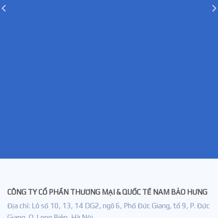
CÔNG TY CỔ PHẦN THƯƠNG MẠI & QUỐC TẾ NAM BẢO HƯNG
Địa chỉ: Lô số 10, 13, 14 DG2, ngõ 6, Phố Đức Giang, tổ 9, P. Đức
Giang, Q. Long Biên, Hà Nội