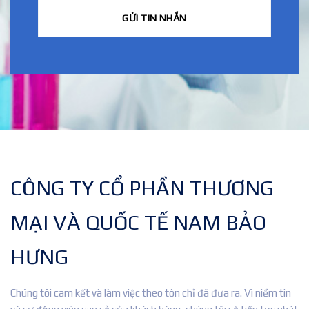
CÔNG TY CỔ PHẦN THƯƠNG
MẠI VÀ QUỐC TẾ NAM BẢO
HƯNG
Chúng tôi cam kết và làm việc theo tôn chỉ đã đưa ra. Vì niềm tin