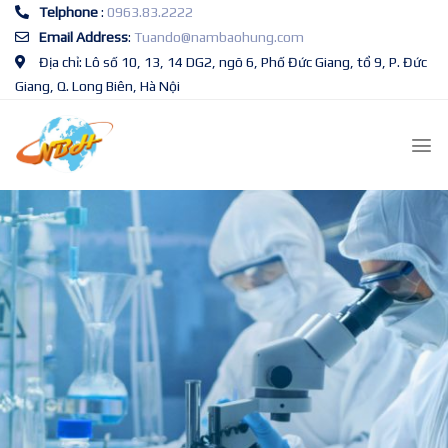
Skip
Telphone
:
0963.83.2222
to
Email Address
:
Tuando@nambaohung.com
content
Địa chỉ: Lô số 10, 13, 14 DG2, ngõ 6, Phố Đức Giang, tổ 9, P. Đức
Giang, Q. Long Biên, Hà Nội