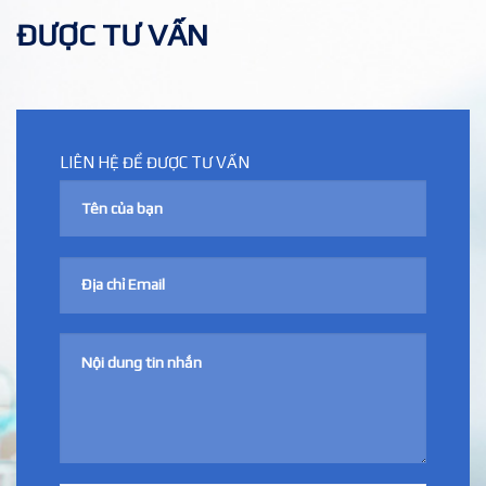
ĐƯỢC TƯ VẤN
LIÊN HỆ ĐỂ ĐƯỢC TƯ VẤN